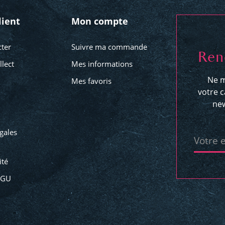
lient
Mon compte
ter
Suivre ma commande
Ren
llect
Mes informations
Ne m
Mes favoris
votre c
new
gales
Votre 
ité
CGU