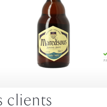
P
s clients