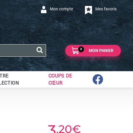
Mon compte
Mes favoris
0
MON PANIER
TRE
COUPS DE
LECTION
CŒUR
3
,20€