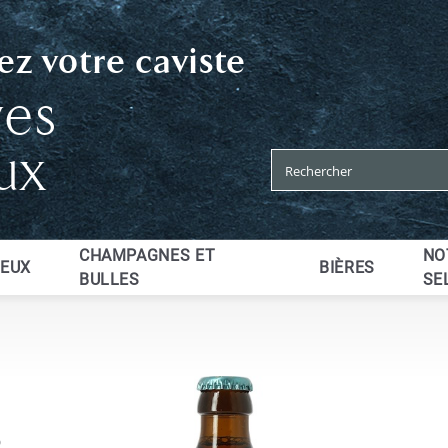
z votre caviste
ves
ux
CHAMPAGNES ET
NO
UEUX
BIÈRES
BULLES
SE
%