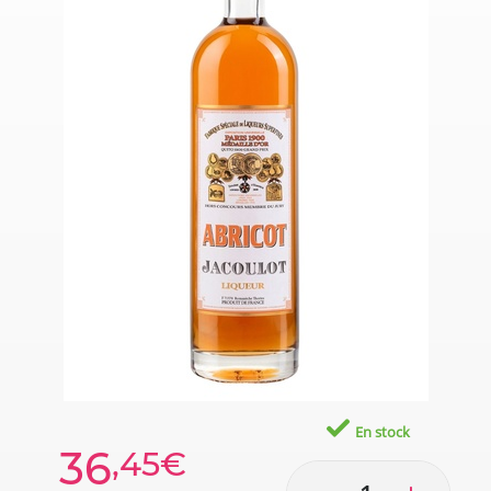
En stock
36
,45€