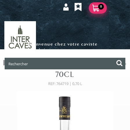
0
Bienvenue chez votre caviste
Ambérieux
LIQUEUR JACOULOT ABRICOT 26%
70CL
REF: 764719 | 0,70 L