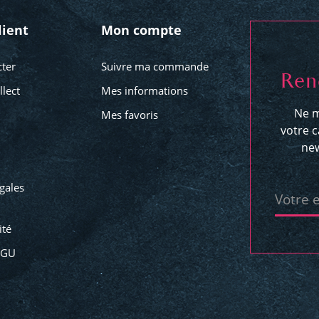
lient
Mon compte
ter
Suivre ma commande
Ren
llect
Mes informations
Ne m
Mes favoris
votre c
new
gales
Votre 
ité
CGU