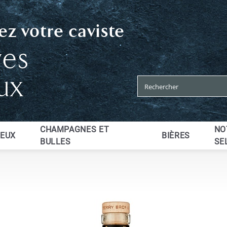
z votre caviste
ves
ux
CHAMPAGNES ET
NO
UEUX
BIÈRES
BULLES
SE