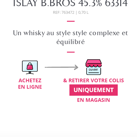
ISLAY B.BROS 45.3% 63314
REF: 763472 | 0,70 L
Un whisky au style style complexe et
équilibré