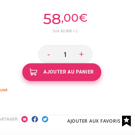
58
,00€
Soit 82,86€ / L
-
+
AJOUTER AU PANIER
uisé
ARTAGER
AJOUTER AUX FAVORIS