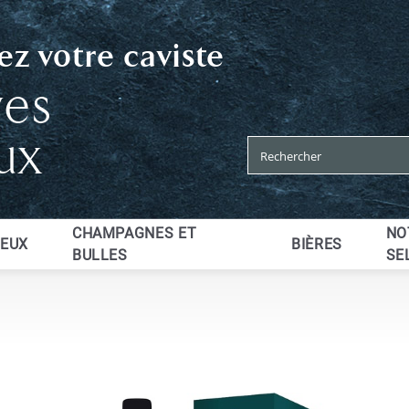
z votre caviste
ves
ux
CHAMPAGNES ET
NO
UEUX
BIÈRES
BULLES
SE