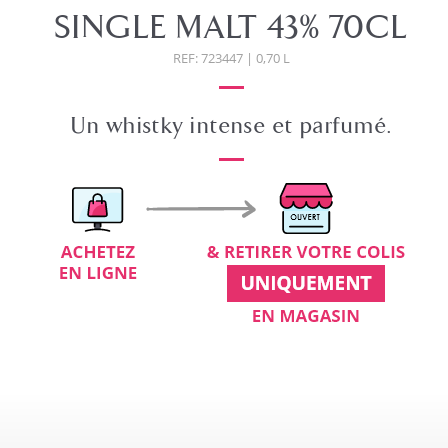
SINGLE MALT 43% 70CL
REF: 723447 | 0,70 L
Un whistky intense et parfumé.