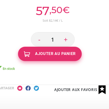
57
,50€
Soit 82,14€ / L
-
+
AJOUTER AU PANIER
En stock
ARTAGER
AJOUTER AUX FAVORIS