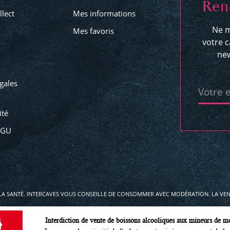
Ren
llect
Mes informations
Ne m
Mes favoris
votre c
new
gales
Votre 
ité
CGU
LA SANTÉ. INTERCAVES VOUS CONSEILLE DE CONSOMMER AVEC MODÉRATION. LA VENT
Interdiction de vente de boissons alcooliques aux mineurs de m