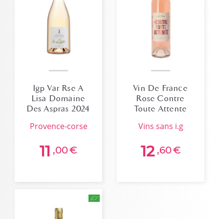
Igp Var Rse A
Vin De France
Lisa Domaine
Rose Contre
Des Aspras 2024
Toute Attente
Bio
provence-corse
vins sans i.g
11
12
,00
€
,60
€