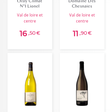
Oisly Climat
Domaine Des
N°1 Lionel
Chesnaies
Gosseaume
Prestige 2020
val de loire et
val de loire et
2023
centre
centre
16
11
,50
€
,90
€