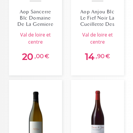
Aop Sancerre
Aop Anjou Blc
Blc Domaine
Le Fief Noir La
De La Gemiere
Cueillette Des
2024
Oiseaux 2023
val de loire et
val de loire et
centre
centre
20
14
,00
€
,90
€