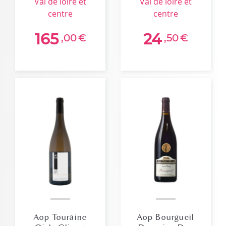
val de loire et
val de loire et
centre
centre
165
24
,00
€
,50
€
Aop Touraine
Aop Bourgueil