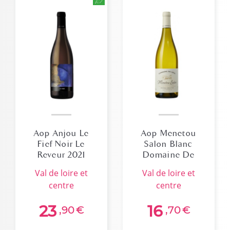
Aop Anjou Le
Aop Menetou
Fief Noir Le
Salon Blanc
Reveur 2021
Domaine De
Loye 2023 Hve3
val de loire et
val de loire et
centre
centre
23
16
,90
€
,70
€