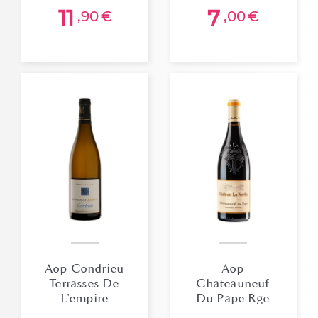
11
7
,90
€
,00
€
Aop Condrieu
Aop
Terrasses De
Chateauneuf
L'empire
Du Pape Rge
Domaine
Chateau La