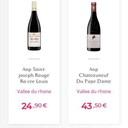
Aop Saint-
Aop
joseph Rouge
Chateauneuf
Ro-ree Louis
Du Pape Dame
Cheze
Voyageuse La
vallee du rhone
vallee du rhone
Mordoree
2022bio
24
43
,90
€
,50
€