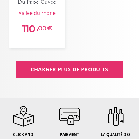
Du Pape Cuvee
Les Cadettes
vallee du rhone
2019 Bio
110
,00
€
CHARGER PLUS DE PRODUITS
CLICK AND
PAIEMENT
LA QUALITÉ DES