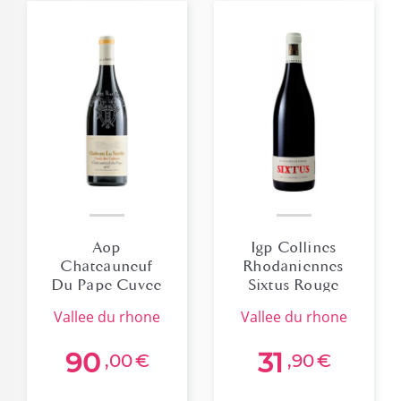
Aop
Igp Collines
Chateauneuf
Rhodaniennes
Du Pape Cuvee
Sixtus Rouge
Les Cadettes
Louis Cheze
vallee du rhone
vallee du rhone
2017 Bio
90
31
,00
€
,90
€