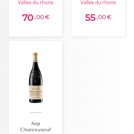
vallee du rhone
vallee du rhone
G.vernay 2024
Nerthe 2020 Bio
75cl
70
55
,00
€
,00
€
Aop
Chateauneuf