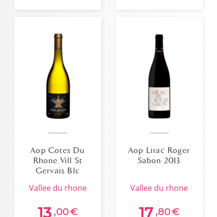
Aop Cotes Du
Aop Lirac Roger
Rhone Vill St
Sabon 2013
Gervais Blc
Syrius Dom.
vallee du rhone
vallee du rhone
Clavel 2023
13
17
,00
€
,80
€